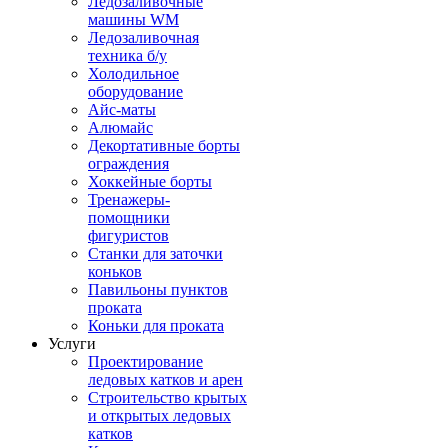
Ледозаливочные
машины WM
Ледозаливочная
техника б/у
Холодильное
оборудование
Айс-маты
Алюмайс
Декортативные борты
ограждения
Хоккейные борты
Тренажеры-
помощники
фигуристов
Станки для заточки
коньков
Павильоны пунктов
проката
Коньки для проката
Услуги
Проектирование
ледовых катков и арен
Строительство крытых
и открытых ледовых
катков