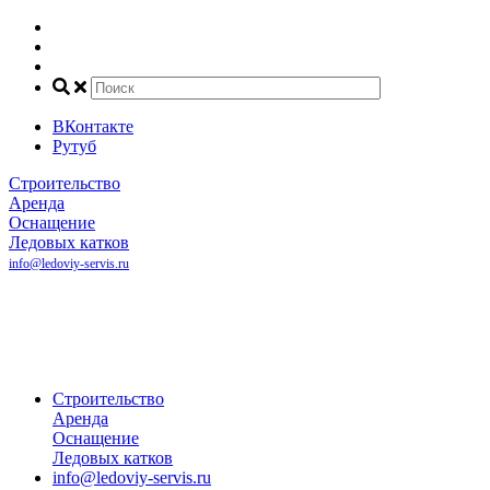
ВКонтакте
Рутуб
Строительство
Аренда
Оснащение
Ледовых катков
info@ledoviy-servis.ru
Рассчитать
стоимость
катка
+7(800) 707-81-45
+7(495) 032-35-50
+7(916) 140-68-00
Строительство
Аренда
Оснащение
Ледовых катков
info@ledoviy-servis.ru